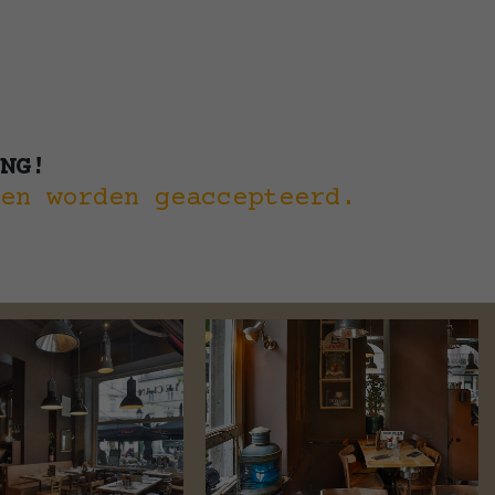
NG!
en worden geaccepteerd.