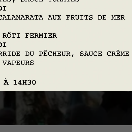
N DES BELGES HEET U
N HET HART VAN ELSE