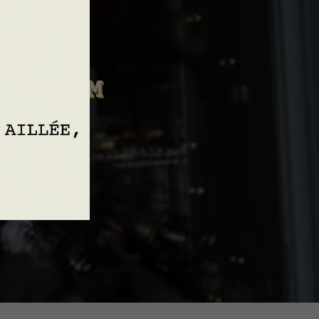
 WELKOM
NE