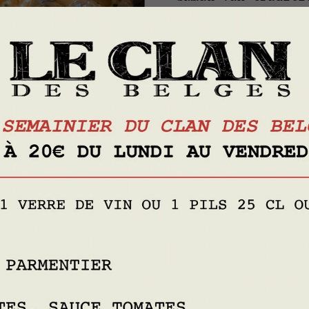
Een keuken waar d
producten primeer
Ons menu is ontwo
vernieuwd met de 
dagelijkse sugges
Neem contact met o