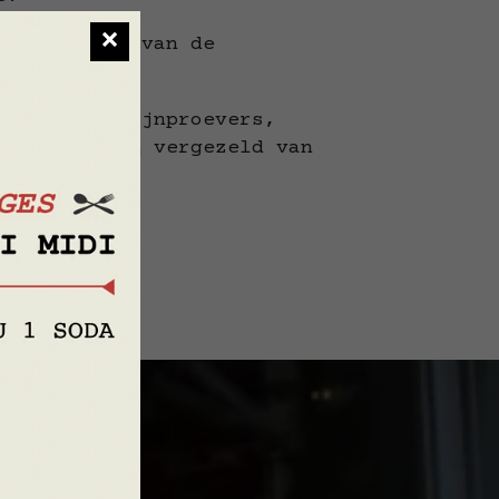
×
e kwaliteit van de
t.
rpen voor fijnproevers,
seizoenen en vergezeld van
ties.
ns op